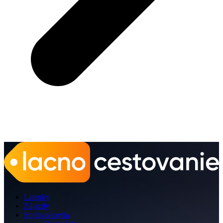
Letenky
Zájazdy
Sprievodcovia