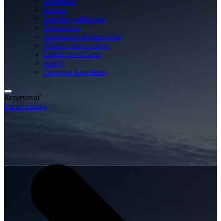
Destinácie
Letisko
Letecké spoločnosti
Spoločnosti
Autobusoví dopravcovia
Vlakoví dopravcovia
Lodné spoločnosti
Hotely
Cestovné kancelárie
Rezervovať
Lacné letenky