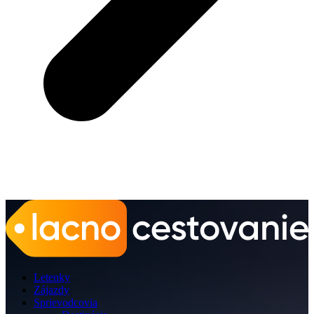
Letenky
Zájazdy
Sprievodcovia