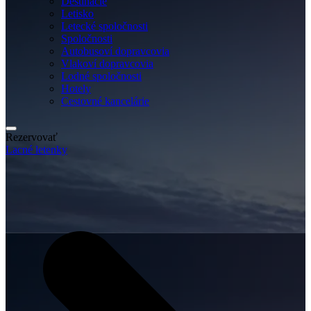
Destinácie
Letisko
Letecké spoločnosti
Spoločnosti
Autobusoví dopravcovia
Vlakoví dopravcovia
Lodné spoločnosti
Hotely
Cestovné kancelárie
Rezervovať
Lacné letenky