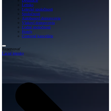
Destinácie
Letisko
Letecké spoločnosti
Spoločnosti
Autobusoví dopravcovia
Vlakoví dopravcovia
Lodné spoločnosti
Hotely
Cestovné kancelárie
Rezervovať
Lacné letenky