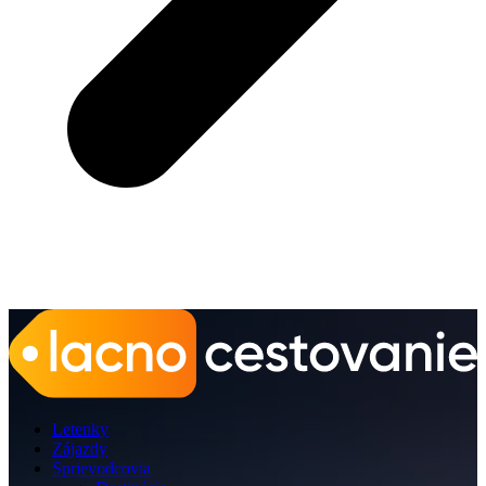
Letenky
Zájazdy
Sprievodcovia