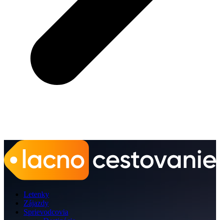
Letenky
Zájazdy
Sprievodcovia