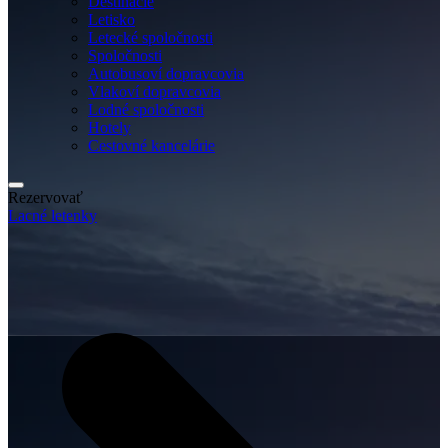
Destinácie
Letisko
Letecké spoločnosti
Spoločnosti
Autobusoví dopravcovia
Vlakoví dopravcovia
Lodné spoločnosti
Hotely
Cestovné kancelárie
Rezervovať
Lacné letenky