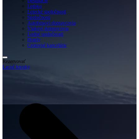
Destinácie
Letisko
Letecké spoločnosti
Spoločnosti
Autobusoví dopravcovia
Vlakoví dopravcovia
Lodné spoločnosti
Hotely
Cestovné kancelárie
Rezervovať
Lacné letenky