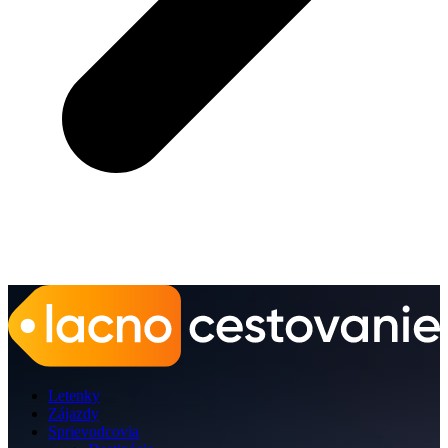
Letenky
Zájazdy
Sprievodcovia