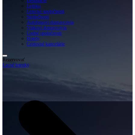
Destinácie
Letisko
Letecké spoločnosti
Spoločnosti
Autobusoví dopravcovia
Vlakoví dopravcovia
Lodné spoločnosti
Hotely
Cestovné kancelárie
Rezervovať
Lacné letenky