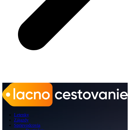
Letenky
Zájazdy
Sprievodcovia