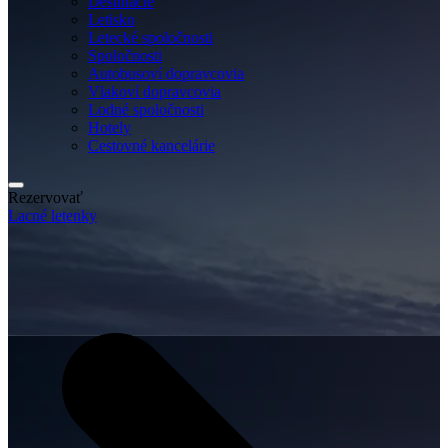
Destinácie
Letisko
Letecké spoločnosti
Spoločnosti
Autobusoví dopravcovia
Vlakoví dopravcovia
Lodné spoločnosti
Hotely
Cestovné kancelárie
Rezervovať
Lacné letenky