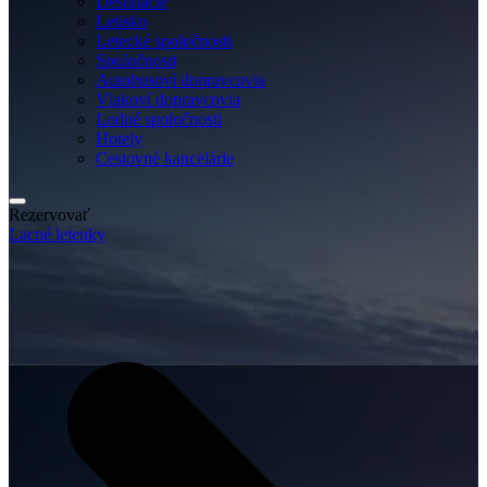
Destinácie
Letisko
Letecké spoločnosti
Spoločnosti
Autobusoví dopravcovia
Vlakoví dopravcovia
Lodné spoločnosti
Hotely
Cestovné kancelárie
Rezervovať
Lacné letenky