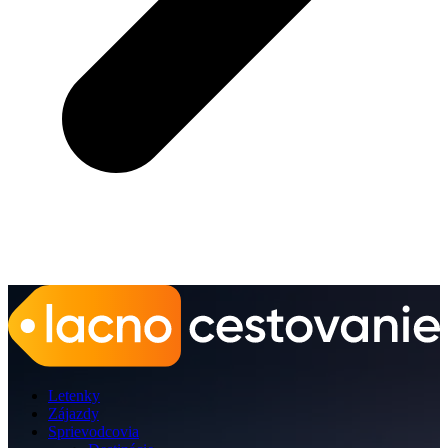
Letenky
Zájazdy
Sprievodcovia