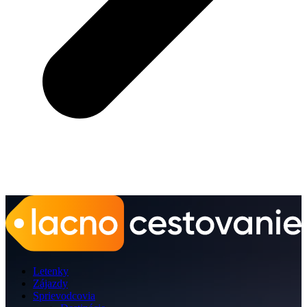
Letenky
Zájazdy
Sprievodcovia