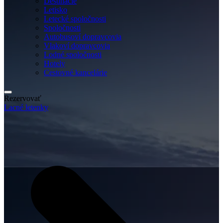
Destinácie
Letisko
Letecké spoločnosti
Spoločnosti
Autobusoví dopravcovia
Vlakoví dopravcovia
Lodné spoločnosti
Hotely
Cestovné kancelárie
Rezervovať
Lacné letenky