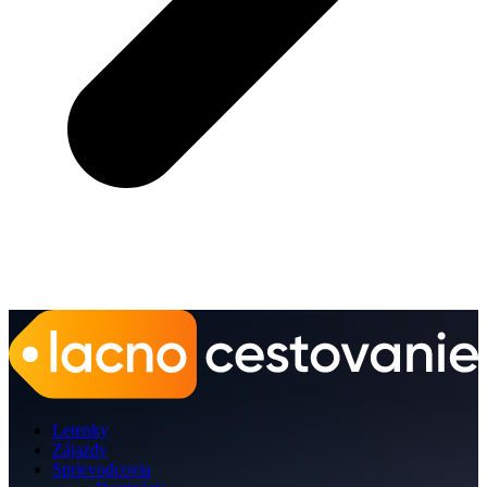
Letenky
Zájazdy
Sprievodcovia