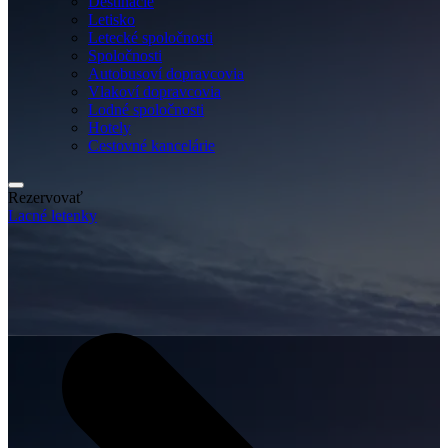
Destinácie
Letisko
Letecké spoločnosti
Spoločnosti
Autobusoví dopravcovia
Vlakoví dopravcovia
Lodné spoločnosti
Hotely
Cestovné kancelárie
Rezervovať
Lacné letenky