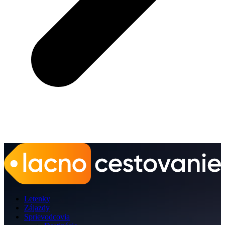
Letenky
Zájazdy
Sprievodcovia