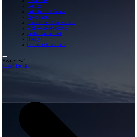
Destinácie
Letisko
Letecké spoločnosti
Spoločnosti
Autobusoví dopravcovia
Vlakoví dopravcovia
Lodné spoločnosti
Hotely
Cestovné kancelárie
Rezervovať
Lacné letenky