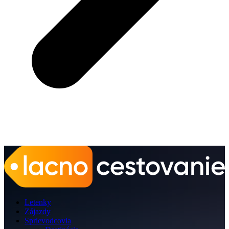
Letenky
Zájazdy
Sprievodcovia