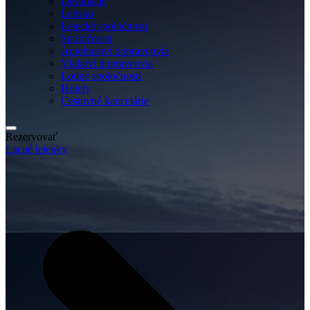
Destinácie
Letisko
Letecké spoločnosti
Spoločnosti
Autobusoví dopravcovia
Vlakoví dopravcovia
Lodné spoločnosti
Hotely
Cestovné kancelárie
Rezervovať
Lacné letenky