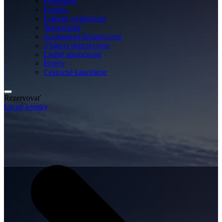
Destinácie
Letisko
Letecké spoločnosti
Spoločnosti
Autobusoví dopravcovia
Vlakoví dopravcovia
Lodné spoločnosti
Hotely
Cestovné kancelárie
Rezervovať
Lacné letenky