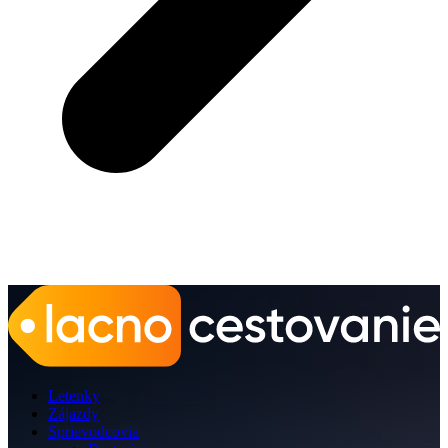
Letenky
Zájazdy
Sprievodcovia