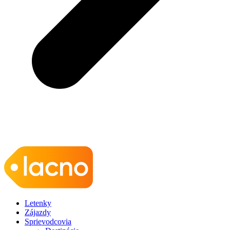
Letenky
Zájazdy
Sprievodcovia