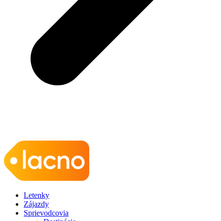
Letenky
Zájazdy
Sprievodcovia