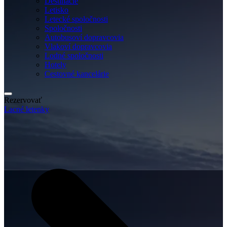
Destinácie
Letisko
Letecké spoločnosti
Spoločnosti
Autobusoví dopravcovia
Vlakoví dopravcovia
Lodné spoločnosti
Hotely
Cestovné kancelárie
Rezervovať
Lacné letenky