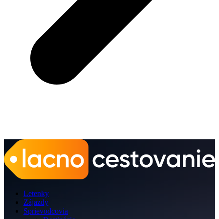
Letenky
Zájazdy
Sprievodcovia