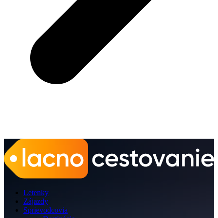
Letenky
Zájazdy
Sprievodcovia