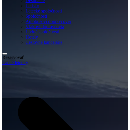
Destinácie
Letisko
Letecké spoločnosti
Spoločnosti
Autobusoví dopravcovia
Vlakoví dopravcovia
Lodné spoločnosti
Hotely
Cestovné kancelárie
Rezervovať
Lacné letenky