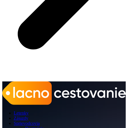
Letenky
Zájazdy
Sprievodcovia