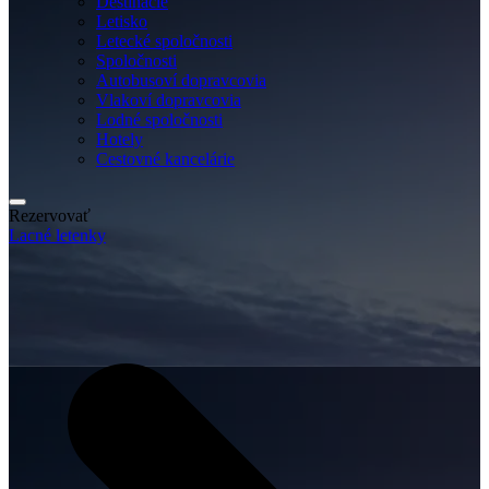
Destinácie
Letisko
Letecké spoločnosti
Spoločnosti
Autobusoví dopravcovia
Vlakoví dopravcovia
Lodné spoločnosti
Hotely
Cestovné kancelárie
Rezervovať
Lacné letenky