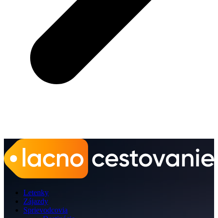
Letenky
Zájazdy
Sprievodcovia