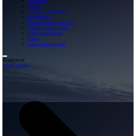
Destinácie
Letisko
Letecké spoločnosti
Spoločnosti
Autobusoví dopravcovia
Vlakoví dopravcovia
Lodné spoločnosti
Hotely
Cestovné kancelárie
Rezervovať
Lacné letenky