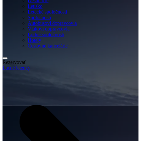
Destinácie
Letisko
Letecké spoločnosti
Spoločnosti
Autobusoví dopravcovia
Vlakoví dopravcovia
Lodné spoločnosti
Hotely
Cestovné kancelárie
Rezervovať
Lacné letenky