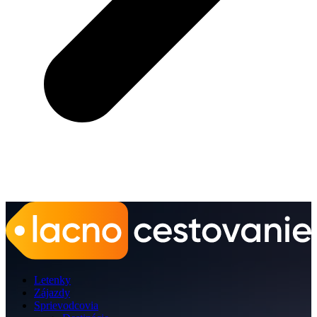
Letenky
Zájazdy
Sprievodcovia