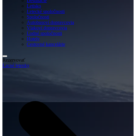
Destinácie
Letisko
Letecké spoločnosti
Spoločnosti
Autobusoví dopravcovia
Vlakoví dopravcovia
Lodné spoločnosti
Hotely
Cestovné kancelárie
Rezervovať
Lacné letenky