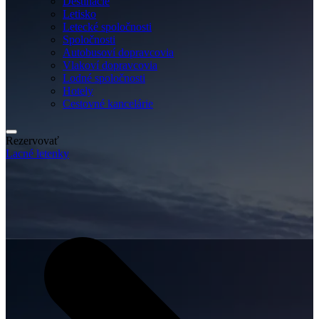
Destinácie
Letisko
Letecké spoločnosti
Spoločnosti
Autobusoví dopravcovia
Vlakoví dopravcovia
Lodné spoločnosti
Hotely
Cestovné kancelárie
Rezervovať
Lacné letenky