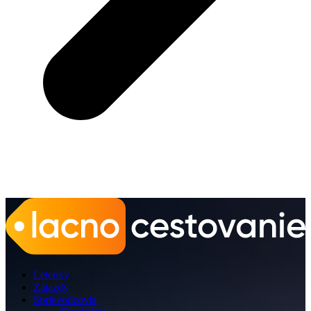
Letenky
Zájazdy
Sprievodcovia