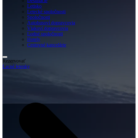
Destinácie
Letisko
Letecké spoločnosti
Spoločnosti
Autobusoví dopravcovia
Vlakoví dopravcovia
Lodné spoločnosti
Hotely
Cestovné kancelárie
Rezervovať
Lacné letenky