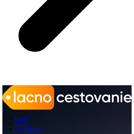
Letenky
Zájazdy
Sprievodcovia