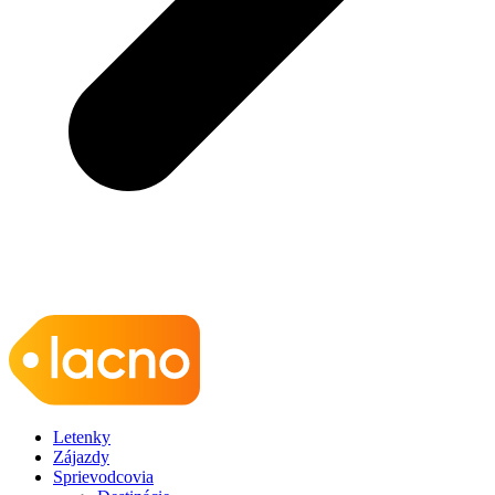
Letenky
Zájazdy
Sprievodcovia