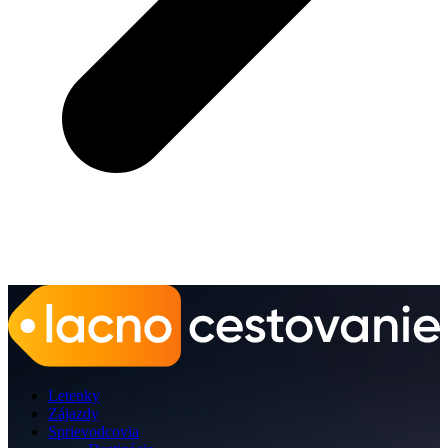
Letenky
Zájazdy
Sprievodcovia