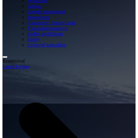
Destinácie
Letisko
Letecké spoločnosti
Spoločnosti
Autobusoví dopravcovia
Vlakoví dopravcovia
Lodné spoločnosti
Hotely
Cestovné kancelárie
Rezervovať
Lacné letenky