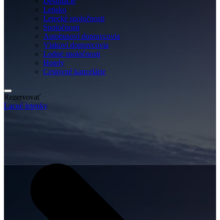
Destinácie
Letisko
Letecké spoločnosti
Spoločnosti
Autobusoví dopravcovia
Vlakoví dopravcovia
Lodné spoločnosti
Hotely
Cestovné kancelárie
Rezervovať
Lacné letenky