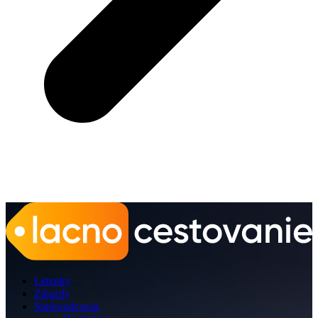
Letenky
Zájazdy
Sprievodcovia