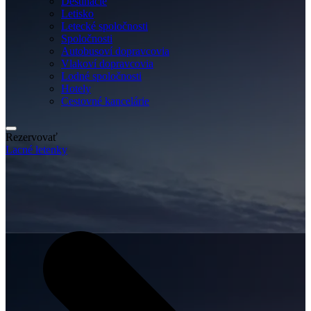
Destinácie
Letisko
Letecké spoločnosti
Spoločnosti
Autobusoví dopravcovia
Vlakoví dopravcovia
Lodné spoločnosti
Hotely
Cestovné kancelárie
Rezervovať
Lacné letenky