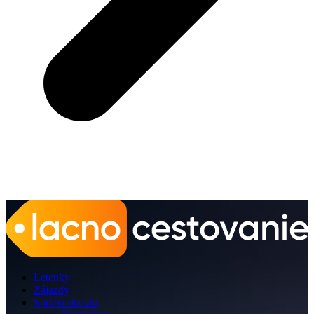
Letenky
Zájazdy
Sprievodcovia