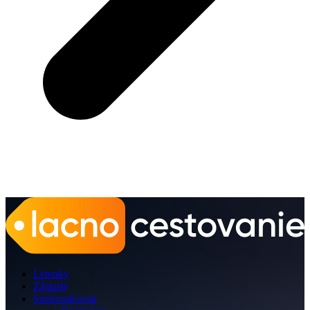
Letenky
Zájazdy
Sprievodcovia