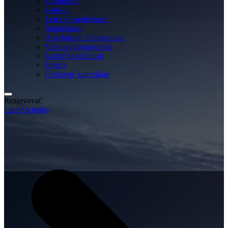
Destinácie
Letisko
Letecké spoločnosti
Spoločnosti
Autobusoví dopravcovia
Vlakoví dopravcovia
Lodné spoločnosti
Hotely
Cestovné kancelárie
Rezervovať
Lacné letenky