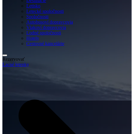
Destinácie
Letisko
Letecké spoločnosti
Spoločnosti
Autobusoví dopravcovia
Vlakoví dopravcovia
Lodné spoločnosti
Hotely
Cestovné kancelárie
Rezervovať
Lacné letenky