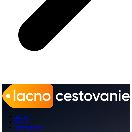
Letenky
Zájazdy
Sprievodcovia