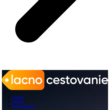
Letenky
Zájazdy
Sprievodcovia