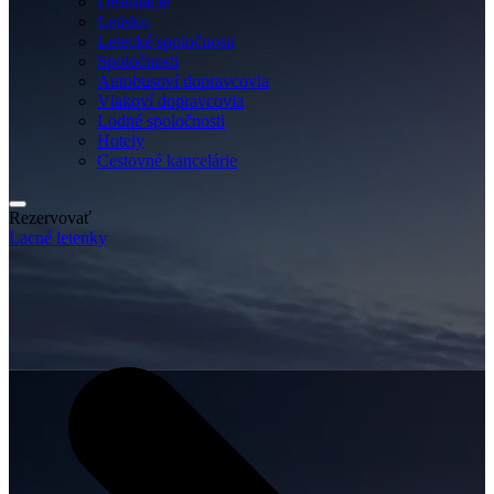
Destinácie
Letisko
Letecké spoločnosti
Spoločnosti
Autobusoví dopravcovia
Vlakoví dopravcovia
Lodné spoločnosti
Hotely
Cestovné kancelárie
Rezervovať
Lacné letenky