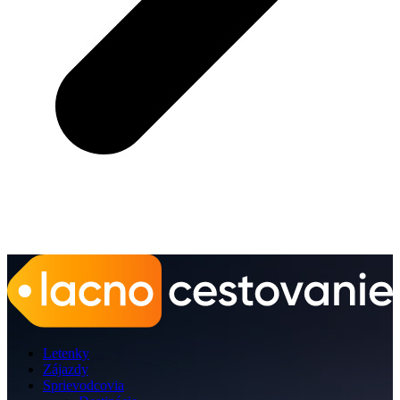
Letenky
Zájazdy
Sprievodcovia