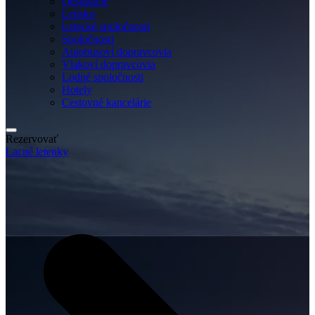
Destinácie
Letisko
Letecké spoločnosti
Spoločnosti
Autobusoví dopravcovia
Vlakoví dopravcovia
Lodné spoločnosti
Hotely
Cestovné kancelárie
Rezervovať
Lacné letenky