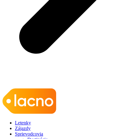
Letenky
Zájazdy
Sprievodcovia