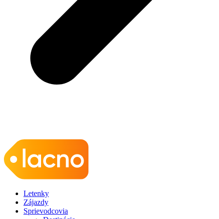
Letenky
Zájazdy
Sprievodcovia