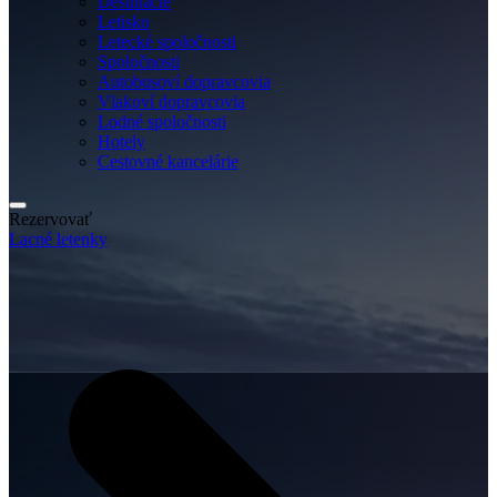
Destinácie
Letisko
Letecké spoločnosti
Spoločnosti
Autobusoví dopravcovia
Vlakoví dopravcovia
Lodné spoločnosti
Hotely
Cestovné kancelárie
Rezervovať
Lacné letenky