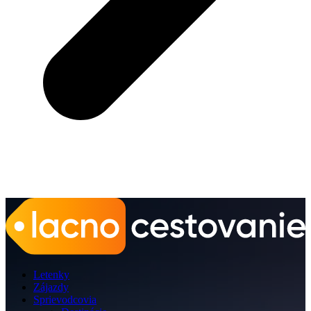
Letenky
Zájazdy
Sprievodcovia