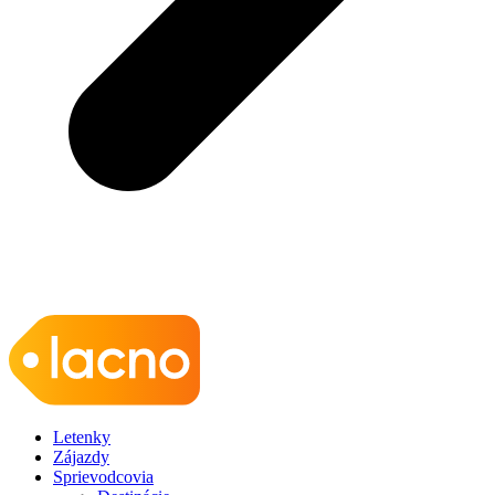
Letenky
Zájazdy
Sprievodcovia