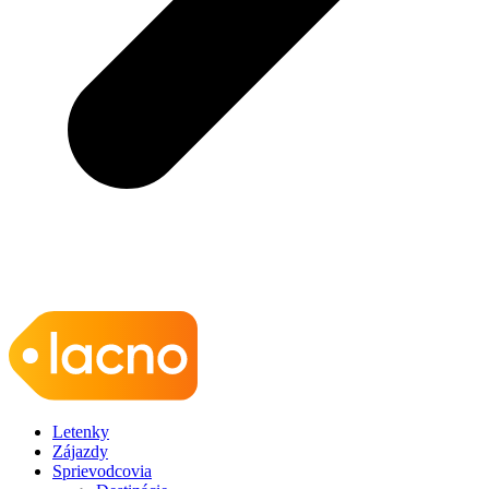
Letenky
Zájazdy
Sprievodcovia