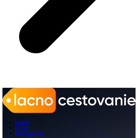
Letenky
Zájazdy
Sprievodcovia