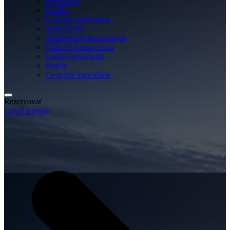
Destinácie
Letisko
Letecké spoločnosti
Spoločnosti
Autobusoví dopravcovia
Vlakoví dopravcovia
Lodné spoločnosti
Hotely
Cestovné kancelárie
Rezervovať
Lacné letenky