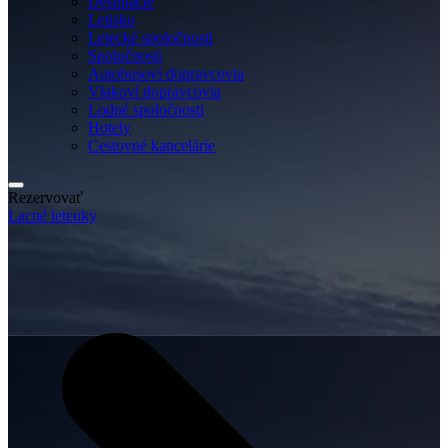
Destinácie
Letisko
Letecké spoločnosti
Spoločnosti
Autobusoví dopravcovia
Vlakoví dopravcovia
Lodné spoločnosti
Hotely
Cestovné kancelárie
Rezervovať
Lacné letenky