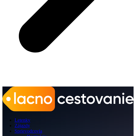
Letenky
Zájazdy
Sprievodcovia