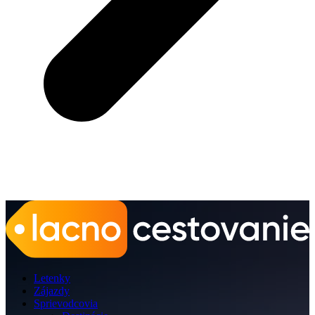
Letenky
Zájazdy
Sprievodcovia