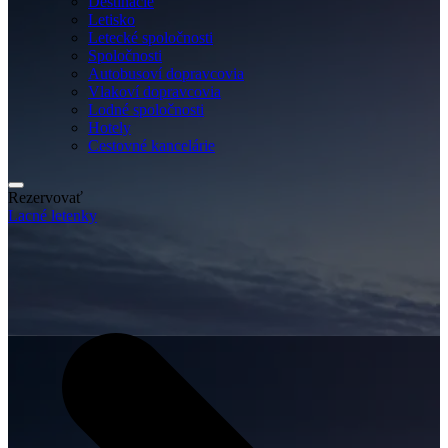
Destinácie
Letisko
Letecké spoločnosti
Spoločnosti
Autobusoví dopravcovia
Vlakoví dopravcovia
Lodné spoločnosti
Hotely
Cestovné kancelárie
Rezervovať
Lacné letenky