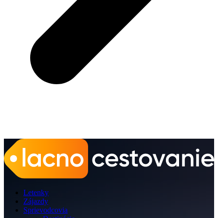
Letenky
Zájazdy
Sprievodcovia