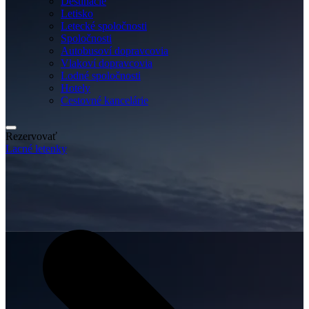
Destinácie
Letisko
Letecké spoločnosti
Spoločnosti
Autobusoví dopravcovia
Vlakoví dopravcovia
Lodné spoločnosti
Hotely
Cestovné kancelárie
Rezervovať
Lacné letenky