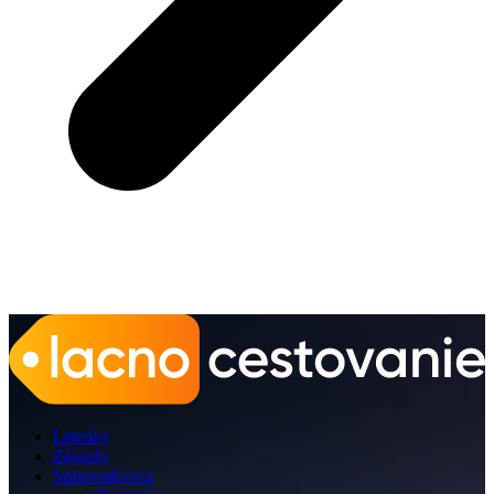
Letenky
Zájazdy
Sprievodcovia