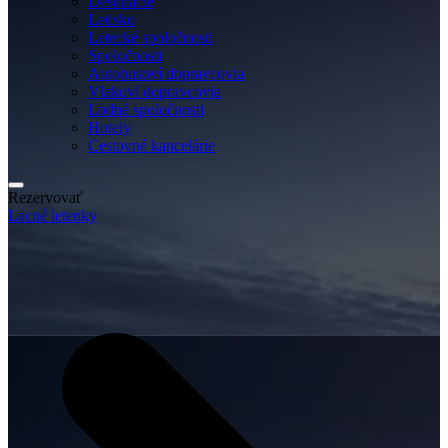
Destinácie
Letisko
Letecké spoločnosti
Spoločnosti
Autobusoví dopravcovia
Vlakoví dopravcovia
Lodné spoločnosti
Hotely
Cestovné kancelárie
Rezervovať
Lacné letenky