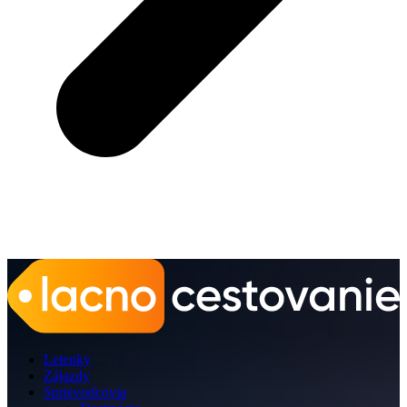
Letenky
Zájazdy
Sprievodcovia