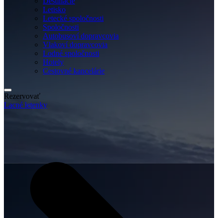
Destinácie
Letisko
Letecké spoločnosti
Spoločnosti
Autobusoví dopravcovia
Vlakoví dopravcovia
Lodné spoločnosti
Hotely
Cestovné kancelárie
Rezervovať
Lacné letenky