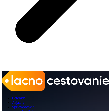
Letenky
Zájazdy
Sprievodcovia