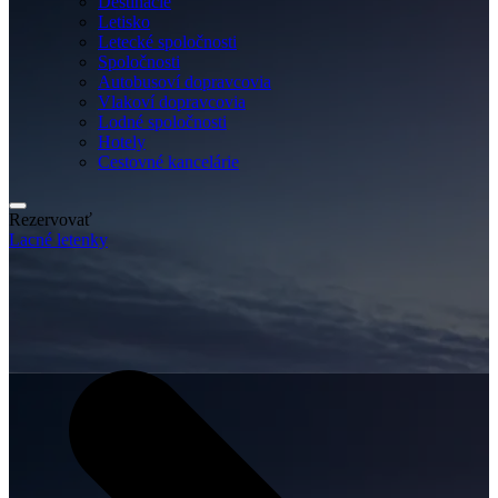
Destinácie
Letisko
Letecké spoločnosti
Spoločnosti
Autobusoví dopravcovia
Vlakoví dopravcovia
Lodné spoločnosti
Hotely
Cestovné kancelárie
Rezervovať
Lacné letenky