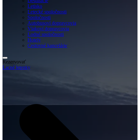
Destinácie
Letisko
Letecké spoločnosti
Spoločnosti
Autobusoví dopravcovia
Vlakoví dopravcovia
Lodné spoločnosti
Hotely
Cestovné kancelárie
Rezervovať
Lacné letenky