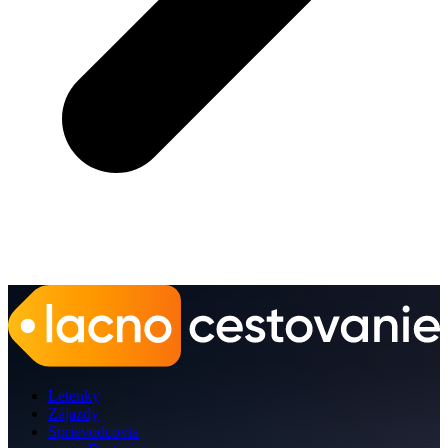
Letenky
Zájazdy
Sprievodcovia