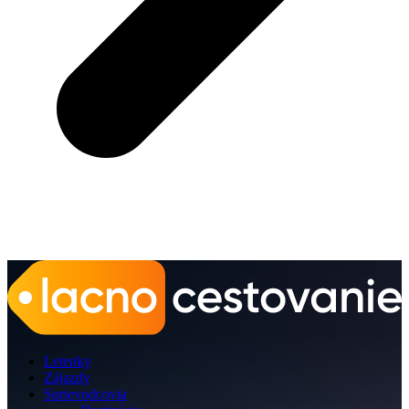
Letenky
Zájazdy
Sprievodcovia