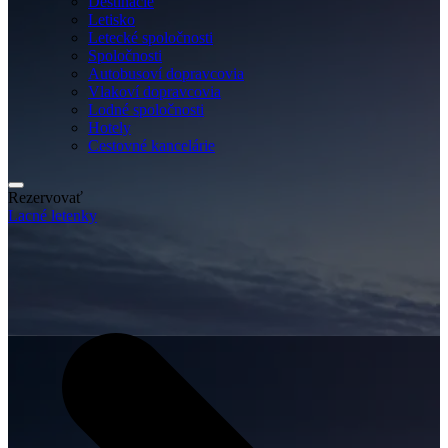
Destinácie
Letisko
Letecké spoločnosti
Spoločnosti
Autobusoví dopravcovia
Vlakoví dopravcovia
Lodné spoločnosti
Hotely
Cestovné kancelárie
Rezervovať
Lacné letenky