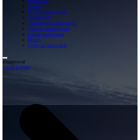
Destinácie
Letisko
Letecké spoločnosti
Spoločnosti
Autobusoví dopravcovia
Vlakoví dopravcovia
Lodné spoločnosti
Hotely
Cestovné kancelárie
Rezervovať
Lacné letenky