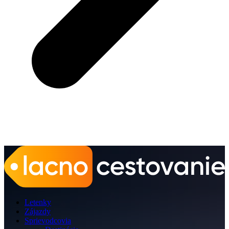
Letenky
Zájazdy
Sprievodcovia