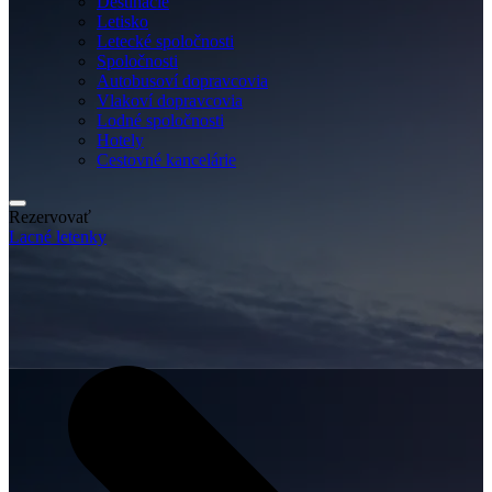
Destinácie
Letisko
Letecké spoločnosti
Spoločnosti
Autobusoví dopravcovia
Vlakoví dopravcovia
Lodné spoločnosti
Hotely
Cestovné kancelárie
Rezervovať
Lacné letenky