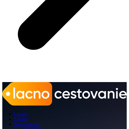
Letenky
Zájazdy
Sprievodcovia