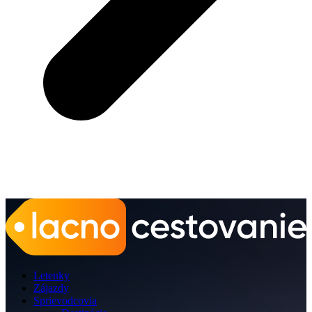
Letenky
Zájazdy
Sprievodcovia