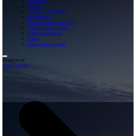
Destinácie
Letisko
Letecké spoločnosti
Spoločnosti
Autobusoví dopravcovia
Vlakoví dopravcovia
Lodné spoločnosti
Hotely
Cestovné kancelárie
Rezervovať
Lacné letenky