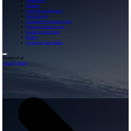
Destinácie
Letisko
Letecké spoločnosti
Spoločnosti
Autobusoví dopravcovia
Vlakoví dopravcovia
Lodné spoločnosti
Hotely
Cestovné kancelárie
Rezervovať
Lacné letenky