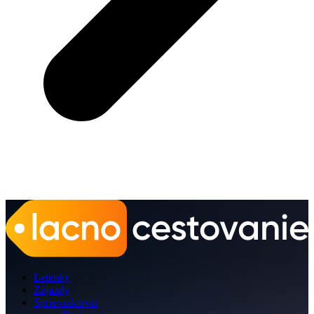
Letenky
Zájazdy
Sprievodcovia