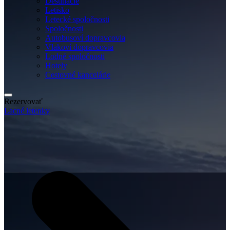
Destinácie
Letisko
Letecké spoločnosti
Spoločnosti
Autobusoví dopravcovia
Vlakoví dopravcovia
Lodné spoločnosti
Hotely
Cestovné kancelárie
Rezervovať
Lacné letenky