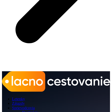
Letenky
Zájazdy
Sprievodcovia